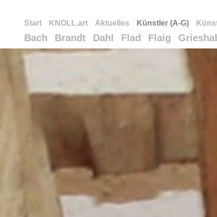
Start
KNOLL.art
Aktuelles
Künstler (A-G)
Künst
Bach
Brandt
Dahl
Flad
Flaig
Griesha